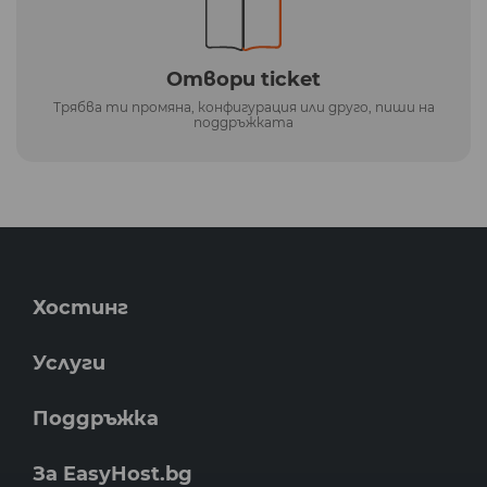
Отвори ticket
Трябва ти промяна, конфигурация или друго, пиши на
поддръжката
Хостинг
Услуги
Поддръжка
За EasyHost.bg