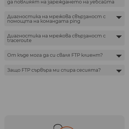
да повлияят на зареждането на уебсайта
Диагностика на мрежова свързаност с
помощта на командата ping
Диагностика на мрежова свързаност с
traceroute
От къде мога да си сваля FTP клиент?
Защо FTP сървъра ми спира сесията?