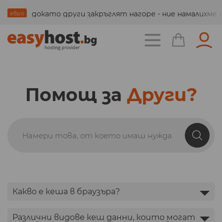
всички домейни на нови по-ниски цени
докато други закръглят нагоре - ние намалихм
3 месеца подарък за всеки нов хостинг акаунт
подробно
евро
промо
ново
Помощ за
Други?
Какво е кеша в браузъра?
Различни видове кеш данни, които могат