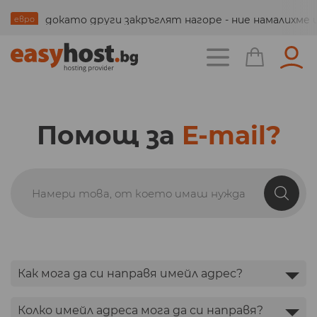
всички домейни на нови по-ниски цени
докато други закръглят нагоре - ние намалихм
3 месеца подарък за всеки нов хостинг акаунт
подробно
евро
промо
ново
Помощ за
E-mail?
Как мога да си направя имейл адрес?
Колко имейл адреса мога да си направя?