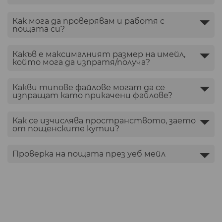
Как мога да проверявам и работя с
пощата си?
Какъв е максималният размер на имейл,
който мога да изпратя/получа?
Какви типове файлове могат да се
изпращат като прикачени файлове?
Как се изчислява пространството, заето
от пощенските кутии?
Проверка на пощата през уеб мейл