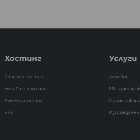
Хостинг
Услуги
Споделен хостинг
Домейни
WordPress хостинг
SSL сертифи
Реселър хостинг
Преместване
VPS
Изграждане н