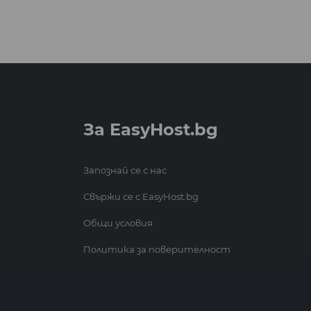
За EasyHost.bg
Запознай се с нас
Свържи се с EasyHost.bg
Общи условия
Политика за поверителност