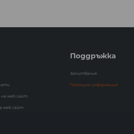
Поддръжка
Запитвания
кати
Помощна информация
 на web сайт
а web сайт