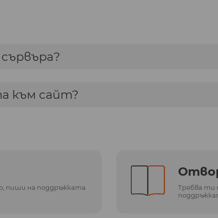
 сървъра?
а към сайт?
Отвор
го, пиши на поддръжката
Трябва ти 
поддръжка