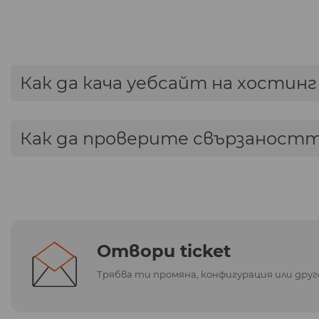
Как да кача уебсайт на хостинг
Как да проверите свързаностт
Отвори ticket
Трябва ти промяна, конфигурация или дру