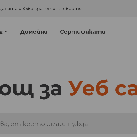
е цените с въвеждането на еврото
разгледай
Домейни
Сертификати
г
ощ за
Уеб с